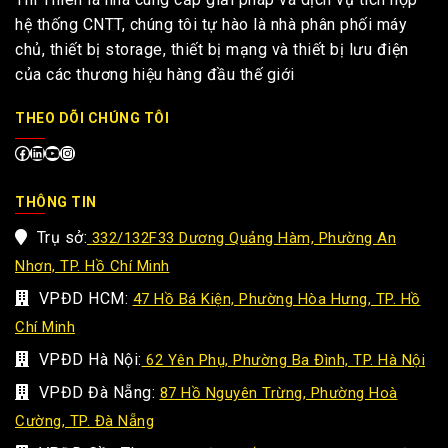
hệ thống CNTT, chúng tôi tự hào là nhà phân phối máy
chủ, thiết bị storage, thiết bị mạng và thiết bị lưu điện
của các thương hiệu hàng đầu thế giới
THEO DÕI CHÚNG TÔI
THÔNG TIN
Trụ sở:
332/132F33 Dương Quảng Hàm, Phường An
Nhơn, TP. Hồ Chí Minh
VPĐD HCM:
47 Hồ Bá Kiện, Phường Hòa Hưng, TP. Hồ
Chí Minh
VPĐD Hà Nội:
62 Yên Phụ, Phường Ba Đình, TP. Hà Nội
VPĐD Đà Nẵng:
87 Hồ Nguyên Trừng, Phường Hoà
Cường, TP. Đà Nẵng