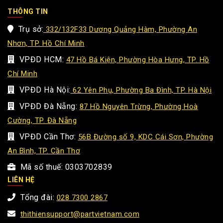
THÔNG TIN
Trụ sở:
332/132F33 Dương Quảng Hàm, Phường An
Nhơn, TP. Hồ Chí Minh
VPĐD HCM:
47 Hồ Bá Kiện, Phường Hòa Hưng, TP. Hồ
Chí Minh
VPĐD Hà Nội:
62 Yên Phụ, Phường Ba Đình, TP. Hà Nội
VPĐD Đà Nẵng:
87 Hồ Nguyên Trừng, Phường Hoà
Cường, TP. Đà Nẵng
VPĐD Cần Thơ:
56B Đường số 9, KDC Cái Sơn, Phường
An Bình, TP. Cần Thơ
Mã số thuế: 0303702839
LIÊN HỆ
Tổng đài:
028 7300 2867
thithiensupport@partvietnam.com