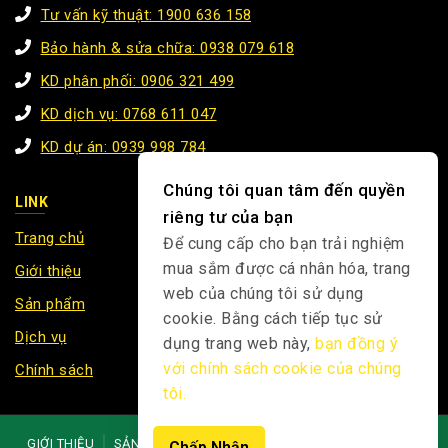
Tư vấn kỹ thuật: 1900 636 158
Bảo hành & sửa chữa: 0938 079 618
KD phân phối: 0906 321 499
KD dịch vụ: 0768 611 047
KD dự án: 0939 998 784
Chúng tôi quan tâm đến quyền
LINK
riêng tư của bạn
Trang chủ
Để cung cấp cho bạn trải nghiệm
mua sắm được cá nhân hóa, trang
Giới thiệu
web của chúng tôi sử dụng
Sản phẩm
cookie. Bằng cách tiếp tục sử
Dịch vụ
dụng trang web này,
bạn đồng ý
với chính sách cookie của chúng
Chính sách
tôi.
GIỚI THIỆU
SẢN PHẨM
NHÂN SỰ
DỊCH VỤ
CỔ ĐÔNG
Chấp Nhận