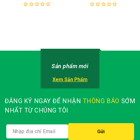
SFF Control Enclosure 4680-
SFF Control Enclosure 4680-
3P2
3P4
0
0
out
out
of
of
5
5
Sản phẩm mới
Xem Sản Phẩm
ĐĂNG KÝ NGAY ĐỂ NHẬN
THÔNG BÁO
SỚM
NHẤT TỪ CHÚNG TÔI