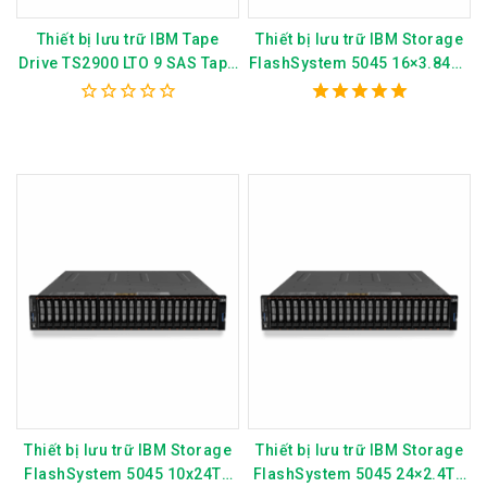
Thiết bị lưu trữ IBM Tape
Thiết bị lưu trữ IBM Storage
Drive TS2900 LTO 9 SAS Tape
FlashSystem 5045 16×3.84TB
Autoloader 3572-S9H
SFF Control Enclosure 4680-
3P4
0
5.00
out
out of 5
of
5
Thiết bị lưu trữ IBM Storage
Thiết bị lưu trữ IBM Storage
FlashSystem 5045 10x24TB
FlashSystem 5045 24×2.4TB