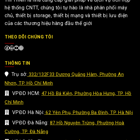
hệ thống CNTT, chúng tôi tự hào là nhà phân phối máy
chủ, thiết bị storage, thiết bị mạng và thiết bị lưu điện
của các thương hiệu hàng đầu thế giới
THEO DÕI CHÚNG TÔI
THÔNG TIN
Trụ sở:
332/132F33 Dương Quảng Hàm, Phường An
Nhơn, TP. Hồ Chí Minh
VPĐD HCM:
47 Hồ Bá Kiện, Phường Hòa Hưng, TP. Hồ
Chí Minh
VPĐD Hà Nội:
62 Yên Phụ, Phường Ba Đình, TP. Hà Nội
VPĐD Đà Nẵng:
87 Hồ Nguyên Trừng, Phường Hoà
Cường, TP. Đà Nẵng