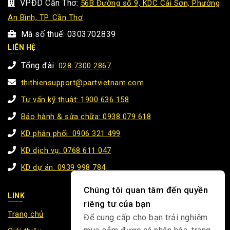
VPĐD Cần Thơ:
56B Đường số 9, KDC Cái Sơn, Phường
An Bình, TP. Cần Thơ
Mã số thuế: 0303702839
LIÊN HỆ
Tổng đài:
028 7300 2867
thithiensupport@partvietnam.com
Tư vấn kỹ thuật: 1900 636 158
Bảo hành & sửa chữa: 0938 079 618
KD phân phối: 0906 321 499
KD dịch vụ: 0768 611 047
KD dự án: 0939 998 784
Chúng tôi quan tâm đến quyền
LINK
riêng tư của bạn
Trang chủ
Để cung cấp cho bạn trải nghiệm