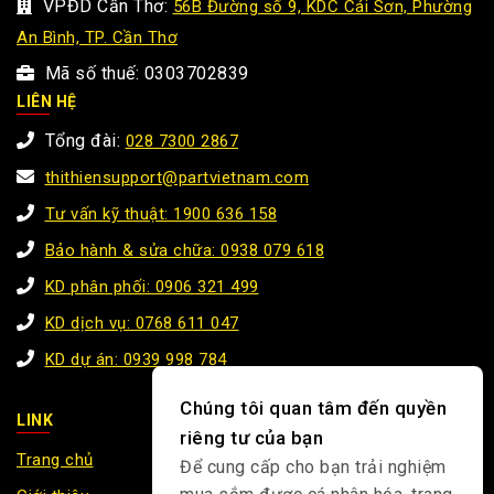
VPĐD Cần Thơ:
56B Đường số 9, KDC Cái Sơn, Phường
An Bình, TP. Cần Thơ
Mã số thuế: 0303702839
LIÊN HỆ
Tổng đài:
028 7300 2867
thithiensupport@partvietnam.com
Tư vấn kỹ thuật: 1900 636 158
Bảo hành & sửa chữa: 0938 079 618
KD phân phối: 0906 321 499
KD dịch vụ: 0768 611 047
KD dự án: 0939 998 784
Chúng tôi quan tâm đến quyền
LINK
riêng tư của bạn
Trang chủ
Để cung cấp cho bạn trải nghiệm