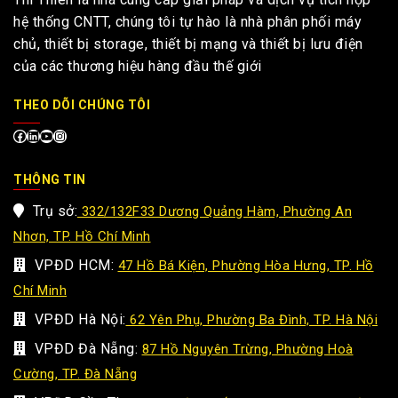
hệ thống CNTT, chúng tôi tự hào là nhà phân phối máy
chủ, thiết bị storage, thiết bị mạng và thiết bị lưu điện
của các thương hiệu hàng đầu thế giới
THEO DÕI CHÚNG TÔI
THÔNG TIN
Trụ sở:
332/132F33 Dương Quảng Hàm, Phường An
Nhơn, TP. Hồ Chí Minh
VPĐD HCM:
47 Hồ Bá Kiện, Phường Hòa Hưng, TP. Hồ
Chí Minh
VPĐD Hà Nội:
62 Yên Phụ, Phường Ba Đình, TP. Hà Nội
VPĐD Đà Nẵng:
87 Hồ Nguyên Trừng, Phường Hoà
Cường, TP. Đà Nẵng