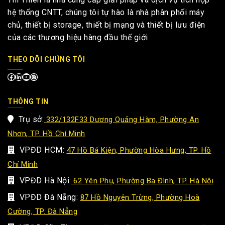
hệ thống CNTT, chúng tôi tự hào là nhà phân phối máy
chủ, thiết bị storage, thiết bị mạng và thiết bị lưu điện
của các thương hiệu hàng đầu thế giới
THEO DÕI CHÚNG TÔI
THÔNG TIN
Trụ sở:
332/132F33 Dương Quảng Hàm, Phường An
Nhơn, TP. Hồ Chí Minh
VPĐD HCM:
47 Hồ Bá Kiện, Phường Hòa Hưng, TP. Hồ
Chí Minh
VPĐD Hà Nội:
62 Yên Phụ, Phường Ba Đình, TP. Hà Nội
VPĐD Đà Nẵng:
87 Hồ Nguyên Trừng, Phường Hoà
Cường, TP. Đà Nẵng