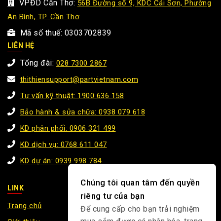
VPĐD Cần Thơ:
56B Đường số 9, KDC Cái Sơn, Phường
An Bình, TP. Cần Thơ
Mã số thuế: 0303702839
LIÊN HỆ
Tổng đài:
028 7300 2867
thithiensupport@partvietnam.com
Tư vấn kỹ thuật: 1900 636 158
Bảo hành & sửa chữa: 0938 079 618
KD phân phối: 0906 321 499
KD dịch vụ: 0768 611 047
KD dự án: 0939 998 784
Chúng tôi quan tâm đến quyền
LINK
riêng tư của bạn
Trang chủ
Để cung cấp cho bạn trải nghiệm