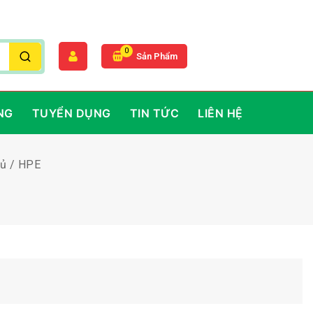
0
Sản Phẩm
NG
TUYỂN DỤNG
TIN TỨC
LIÊN HỆ
hủ
/
HPE