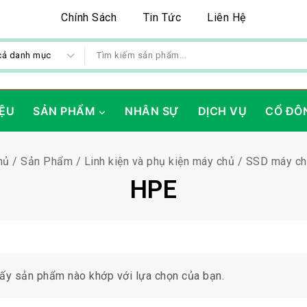
Chính Sách
Tin Tức
Liên Hệ
IỆU
SẢN PHẨM
NHÂN SỰ
DỊCH VỤ
CỔ ĐÔ
hủ
/
Sản Phẩm
/
Linh kiện và phụ kiện máy chủ
/
SSD máy c
HPE
ấy sản phẩm nào khớp với lựa chọn của bạn.