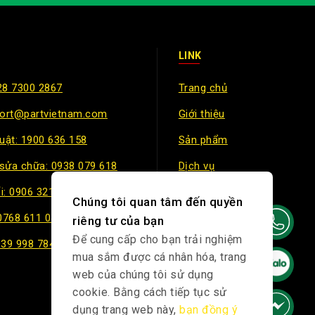
LINK
28 7300 2867
Trang chủ
port@partvietnam.com
Giới thiệu
huật: 1900 636 158
Sản phẩm
sửa chữa: 0938 079 618
Dịch vụ
i: 0906 321 499
Chính sách
Chúng tôi quan tâm đến quyền
 0768 611 047
riêng tư của bạn
Để cung cấp cho bạn trải nghiệm
939 998 784
mua sắm được cá nhân hóa, trang
web của chúng tôi sử dụng
cookie. Bằng cách tiếp tục sử
dụng trang web này,
bạn đồng ý