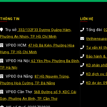
THÔNG TIN
LIÊN HỆ
Trụ sở:
Tổng đài:
332/132F33 Dương Quảng Hàm,
0
Phường An Nhơn, TP. Hồ Chí Minh
thithiensup
VPĐD HCM:
47 Hồ Bá Kiện, Phường Hòa
Tư vấn kỹ t
Hưng, TP. Hồ Chí Minh
Bảo hành & 
VPĐD Hà Nội:
62 Yên Phụ, Phường Ba Đình,
KD phân phố
TP. Hà Nội
KD dịch vụ:
VPĐD Đà Nẵng:
87 Hồ Nguyên Trừng,
KD dự án: 0
Phường Hoà Cường, TP. Đà Nẵng
VPĐD Cần Thơ:
56B Đường số 9, KDC Cái
Sơn, Phường An Bình, TP. Cần Thơ