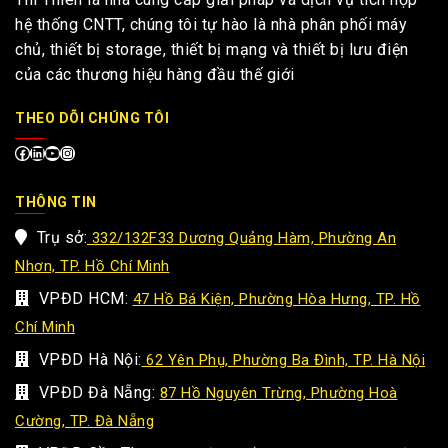
hệ thống CNTT, chúng tôi tự hào là nhà phân phối máy
chủ, thiết bị storage, thiết bị mạng và thiết bị lưu điện
của các thương hiệu hàng đầu thế giới
THEO DÕI CHÚNG TÔI
THÔNG TIN
Trụ sở:
332/132F33 Dương Quảng Hàm, Phường An
Nhơn, TP. Hồ Chí Minh
VPĐD HCM:
47 Hồ Bá Kiện, Phường Hòa Hưng, TP. Hồ
Chí Minh
VPĐD Hà Nội:
62 Yên Phụ, Phường Ba Đình, TP. Hà Nội
VPĐD Đà Nẵng:
87 Hồ Nguyên Trừng, Phường Hoà
Cường, TP. Đà Nẵng