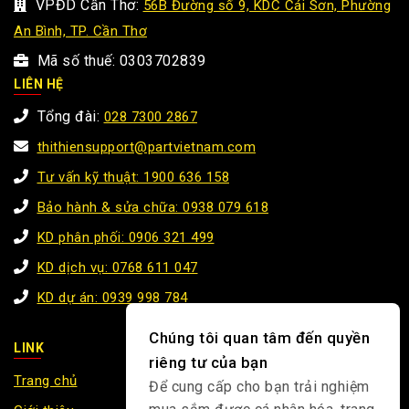
VPĐD Cần Thơ:
56B Đường số 9, KDC Cái Sơn, Phường
An Bình, TP. Cần Thơ
Mã số thuế: 0303702839
LIÊN HỆ
Tổng đài:
028 7300 2867
thithiensupport@partvietnam.com
Tư vấn kỹ thuật: 1900 636 158
Bảo hành & sửa chữa: 0938 079 618
KD phân phối: 0906 321 499
KD dịch vụ: 0768 611 047
KD dự án: 0939 998 784
Chúng tôi quan tâm đến quyền
LINK
riêng tư của bạn
Trang chủ
Để cung cấp cho bạn trải nghiệm