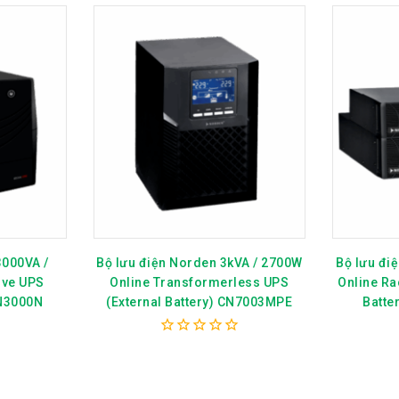
3000VA /
Bộ lưu điện Norden 3kVA / 2700W
Bộ lưu đi
ive UPS
Online Transformerless UPS
Online Ra
CN3000N
(External Battery) CN7003MPE
Batte
0
out
of
5