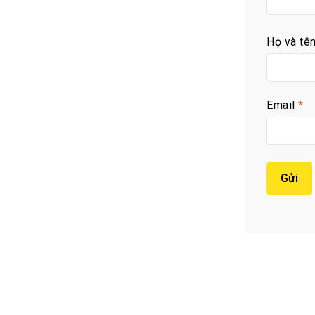
Họ và tê
Email
*