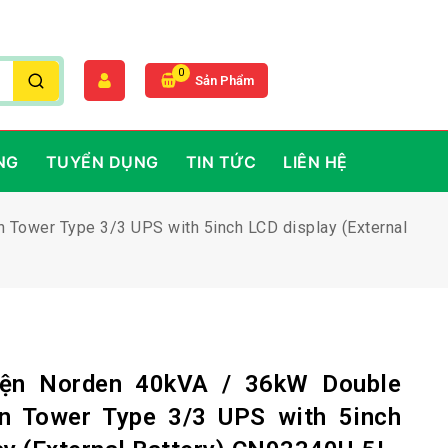
0
Sản Phẩm
NG
TUYỂN DỤNG
TIN TỨC
LIÊN HỆ
 Tower Type 3/3 UPS with 5inch LCD display (External
iện Norden 40kVA / 36kW Double
n Tower Type 3/3 UPS with 5inch