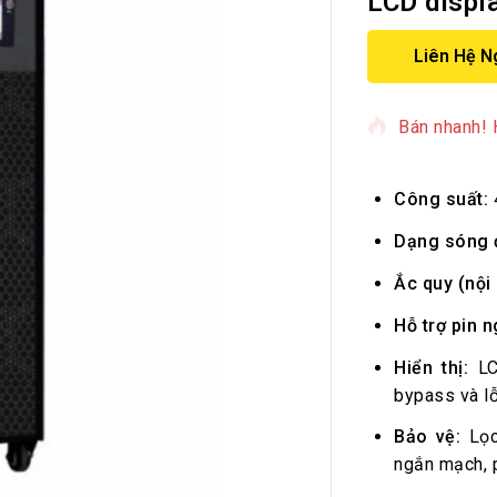
LCD displ
Liên Hệ N
10 sản phẩm
Bán nhanh! 
Công suất:
Dạng sóng 
Ắc quy (nội 
Hỗ trợ pin n
Hiển thị:
LCD
bypass và lỗ
Bảo vệ:
Lọc 
ngắn mạch, p