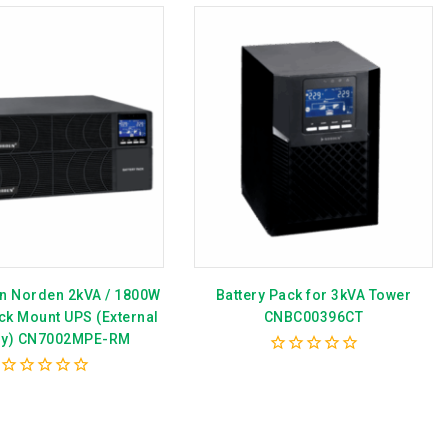
ện Norden 2kVA / 1800W
Battery Pack for 3kVA Tower
ck Mount UPS (External
CNBC00396CT
ry) CN7002MPE-RM
0
out
0
of
out
5
of
5