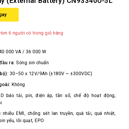
ay (External Battery) CN93340U-5L
gay
 đã bán trong 12 giờ qua
Hơn 6 người có trong giỏ hàng
40 000 VA / 36 000 W
đầu ra:
Sóng sin chuẩn
bộ):
30–50 x 12V/9Ah (±180V ~ ±300VDC)
goài:
Không
 báo tải, pin, điện áp, tần số, chế độ hoạt động,
i
nhiễu EMI, chống sét lan truyền, quá tải, quá nhiệt,
in yếu, lỗi quạt, EPO