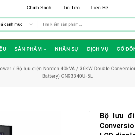
Chính Sách
Tin Tức
Liên Hệ
IỆU
SẢN PHẨM
NHÂN SỰ
DỊCH VỤ
CỔ ĐÔ
Tower
/
Bộ lưu điện Norden 40kVA / 36kW Double Conversion
Battery) CN93340U-5L
Bộ lưu đ
Conversio