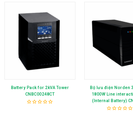
Battery Pack for 2kVA Tower
Bộ lưu điện Norden 
CNBC00248CT
1800W Line interact
(Internal Battery) 
0
out
0
of
out
5
of
5