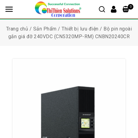
0
Trang chủ
/
Sản Phẩm
/
Thiết bị lưu điện
/
Bộ pin ngoài
gắn giá đỡ 240VDC (CN5320MP-RM) CNBN20240CR