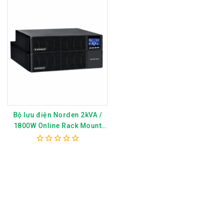
Bộ lưu điện Norden 2kVA /
1800W Online Rack Mount
UPS (External Battery)
CN7002MPE-RM
0
out
of
5