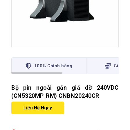
100% Chính hãng
Giá thấ
Bộ pin ngoài gắn giá đỡ 240VDC
(CN5320MP-RM) CNBN20240CR
Liên Hệ Ngay
11 sản phẩm đã bán trong 4 giờ qua