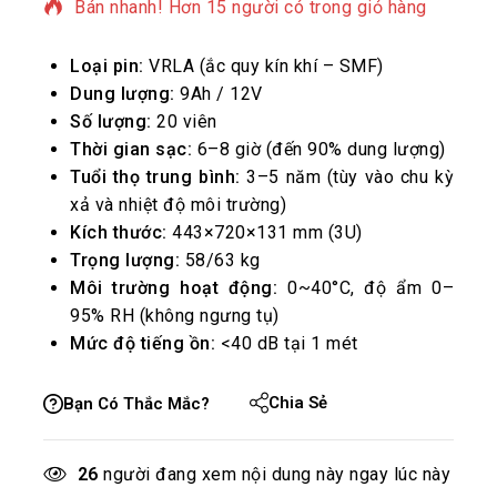
Bán nhanh! Hơn 15 người có trong giỏ hàng
Loại pin:
VRLA (ắc quy kín khí – SMF)
Dung lượng:
9Ah / 12V
Số lượng:
20 viên
Thời gian sạc:
6–8 giờ (đến 90% dung lượng)
Tuổi thọ trung bình:
3–5 năm (tùy vào chu kỳ
xả và nhiệt độ môi trường)
Kích thước:
443×720×131 mm (3U)
Trọng lượng:
58/63 kg
Môi trường hoạt động:
0~40°C, độ ẩm 0–
95% RH (không ngưng tụ)
Mức độ tiếng ồn:
<40 dB tại 1 mét
Chia Sẻ
Bạn Có Thắc Mắc?
26
người đang xem nội dung này ngay lúc này