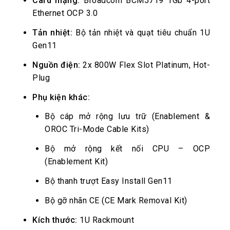
Card mạng:
Broadcom BCM5719 1Gb 4-port
Ethernet OCP 3.0
Tản nhiệt:
Bộ tản nhiệt và quạt tiêu chuẩn 1U
Gen11
Nguồn điện:
2x 800W Flex Slot Platinum, Hot-
Plug
Phụ kiện khác:
Bộ cáp mở rộng lưu trữ (Enablement &
OROC Tri-Mode Cable Kits)
Bộ mở rộng kết nối CPU – OCP
(Enablement Kit)
Bộ thanh trượt Easy Install Gen11
Bộ gỡ nhãn CE (CE Mark Removal Kit)
Kích thước:
1U Rackmount