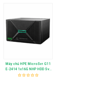
5
5
Máy chủ HPE MicroSvr G11
E-2414 1x16G NHP HDD Svr
P79744-375
0
out
of
5