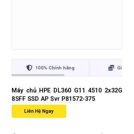
100% Chính hãng
Giá thấ
Máy chủ HPE DL360 G11 4510 2x32G
8SFF SSD AP Svr P81572-375
Liên Hệ Ngay
14 sản phẩm đã bán trong 3 giờ qua