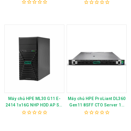
P81568-375
P81580-375
0
0
out
out
of
of
5
5
Máy chủ HPE ML30 G11 E-
Máy chủ HPE ProLiant DL360
2414 1x16G NHP HDD AP Svr
Gen11 8SFF CTO Server 1U
P82650-375
4410Y MR408i P52499-B21
0
0
out
out
of
of