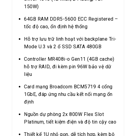
150W)
64GB RAM DDR5-5600 ECC Registered –
tốc độ cao, ổn định hệ thống
Hỗ trợ lưu trữ linh hoạt với backplane Tri-
Mode U.3 và 2 ổ SSD SATA 480GB
Controller MR408i-o Gen11 (4GB cache)
hỗ trợ RAID, đi kèm pin 96W bảo vệ dữ
liệu
Card mạng Broadcom BCM5719 4 cổng
1GbE, đáp ứng nhu cầu kết nối mạng ổn
định
Nguồn dự phòng 2x 800W Flex Slot
Platinum, tiết kiệm điện và độ tin cậy cao
Thiết kế 1U nhỏ gọn, dễ tích hợp, kèm bộ