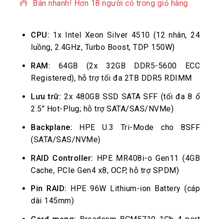
Bán nhanh! Hơn 18 người có trong giỏ hàng
CPU:
1x Intel Xeon Silver 4510 (12 nhân, 24
luồng, 2.4GHz, Turbo Boost, TDP 150W)
RAM:
64GB (2x 32GB DDR5-5600 ECC
Registered), hỗ trợ tối đa 2TB DDR5 RDIMM
Lưu trữ:
2x 480GB SSD SATA SFF (tối đa 8 ổ
2.5″ Hot-Plug; hỗ trợ SATA/SAS/NVMe)
Backplane:
HPE U.3 Tri-Mode cho 8SFF
(SATA/SAS/NVMe)
RAID Controller:
HPE MR408i-o Gen11 (4GB
Cache, PCIe Gen4 x8, OCP, hỗ trợ SPDM)
Pin RAID:
HPE 96W Lithium-ion Battery (cáp
dài 145mm)