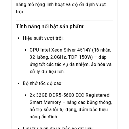
năng mở rộng linh hoạt và độ ổn định vượt
trội.
Tính năng nổi bật
sản phẩm
:
Hiệu suất vượt trội:
CPU Intel Xeon Silver 4514Y (16 nhân,
32 luồng, 2.0GHz, TDP 150W) – đáp
ứng tốt các tác vụ đa nhiệm, ảo hóa và
xử lý dữ liệu lớn.
Bộ nhớ tốc độ cao:
2x 32GB DDR5-5600 ECC Registered
Smart Memory – nâng cao băng thông,
hỗ trợ sửa lỗi tự động, đảm bảo hiệu
năng ổn định.
Lưu trữ hiện đại & bảo vệ dữ liệu: