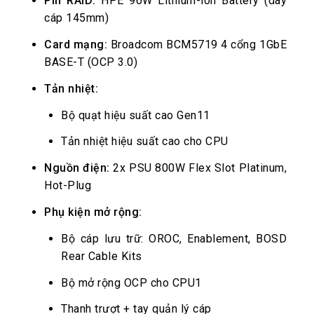
Pin RAID:
HPE 96W Lithium-ion Battery (dây
cáp 145mm)
Card mạng:
Broadcom BCM5719 4 cổng 1GbE
BASE-T (OCP 3.0)
Tản nhiệt:
Bộ quạt hiệu suất cao Gen11
Tản nhiệt hiệu suất cao cho CPU
Nguồn điện:
2x PSU 800W Flex Slot Platinum,
Hot-Plug
Phụ kiện mở rộng:
Bộ cáp lưu trữ: OROC, Enablement, BOSD
Rear Cable Kits
Bộ mở rộng OCP cho CPU1
Thanh trượt + tay quản lý cáp