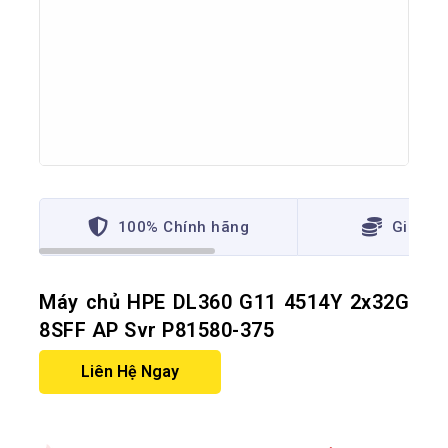
100% Chính hãng
Giá thấ
Máy chủ HPE DL360 G11 4514Y 2x32G
8SFF AP Svr P81580-375
Liên Hệ Ngay
20 sản phẩm đã bán trong 6 giờ qua