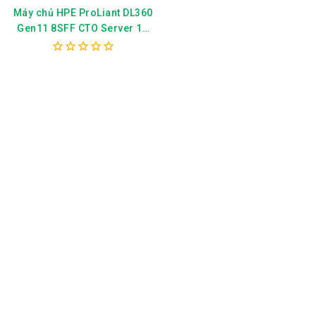
Máy chủ HPE ProLiant DL360
Gen11 8SFF CTO Server 1U
4410Y MR408i P52499-B21
0
out
of
5