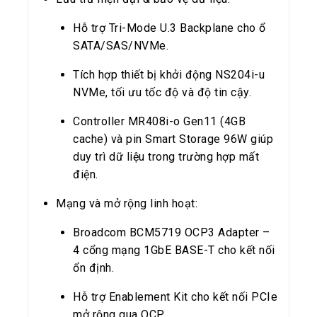
Hỗ trợ Tri-Mode U.3 Backplane cho ổ
SATA/SAS/NVMe.
Tích hợp thiết bị khởi động NS204i-u
NVMe, tối ưu tốc độ và độ tin cậy.
Controller MR408i-o Gen11 (4GB
cache) và pin Smart Storage 96W giúp
duy trì dữ liệu trong trường hợp mất
điện.
Mạng và mở rộng linh hoạt:
Broadcom BCM5719 OCP3 Adapter –
4 cổng mạng 1GbE BASE-T cho kết nối
ổn định.
Hỗ trợ Enablement Kit cho kết nối PCIe
mở rộng qua OCP.