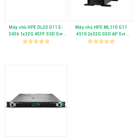
Máy chủ HPE DL20 G11 E-
Máy chủ HPE ML110 G11
2436 1x32G 4SFF SSD Svr
4510 2x32G SSD AP Svr
P81568-375
P79761-375
0
0
out
out
of
of
5
5