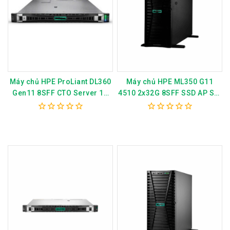
Máy chủ HPE ProLiant DL360
Máy chủ HPE ML350 G11
Gen11 8SFF CTO Server 1U
4510 2x32G 8SFF SSD AP Svr
4514Y MR408i P52499-B21
P79762-375
0
0
out
out
of
of
5
5