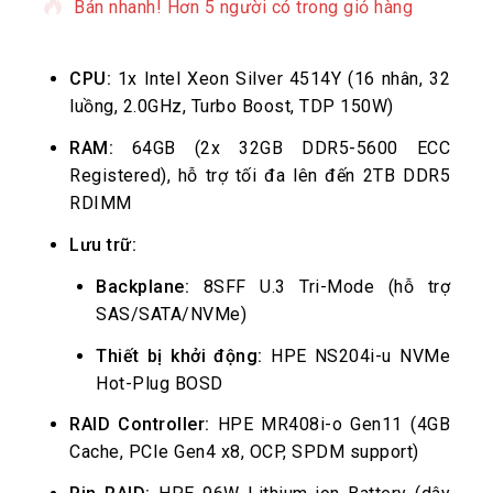
Bán nhanh! Hơn 5 người có trong giỏ hàng
CPU:
1x Intel Xeon Silver 4514Y (16 nhân, 32
luồng, 2.0GHz, Turbo Boost, TDP 150W)
RAM:
64GB (2x 32GB DDR5-5600 ECC
Registered), hỗ trợ tối đa lên đến 2TB DDR5
RDIMM
Lưu trữ:
Backplane:
8SFF U.3 Tri-Mode (hỗ trợ
SAS/SATA/NVMe)
Thiết bị khởi động:
HPE NS204i-u NVMe
Hot-Plug BOSD
RAID Controller:
HPE MR408i-o Gen11 (4GB
Cache, PCIe Gen4 x8, OCP, SPDM support)