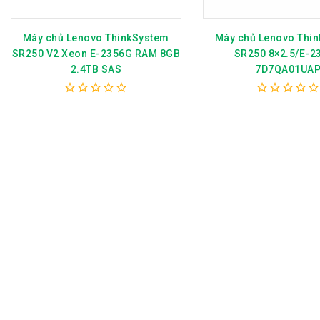
Máy chủ Lenovo Thi
Máy chủ Lenovo ThinkSystem
SR250 8×2.5/E-2
SR250 V2 Xeon E-2356G RAM 8GB
7D7QA01UA
2.4TB SAS
0
0
out
out
of
of
5
5