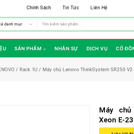
Chính Sách
Tin Tức
Liên Hệ
IỆU
SẢN PHẨM
NHÂN SỰ
DỊCH VỤ
CỔ ĐÔ
ENOVO
/
Rack 1U
/
Máy chủ Lenovo ThinkSystem SR250 V2
Máy chủ
Xeon E-2