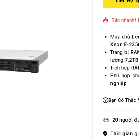
Liên Hệ N
13 sản phẩm
Bán nhanh! 
Máy chủ
Le
Xeon E-235
Trang bị
RA
lượng
7.2TB
Tích hợp
RAI
Phù hợp c
nghiệp
Bạn Có Thắc 
20
người đa
Thời gian g