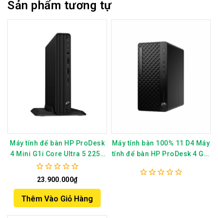
Sản phẩm tương tự
Máy tính để bàn HP ProDesk
Máy tính bàn 100% 11 D4 Máy
4 Mini G1i Core Ultra 5 225T
tính để bàn HP ProDesk 4 G1i
8GB DDR5 512GB SSD
Tower,Intel Core Ultra7
Windows 11 Home –
265,32GB (1x32GB) DDR5
0
23.900.000
₫
0
C3TW6PT
,1TB 2280 PCIe, 125 Wired
out
out
of
Mouse, Wi-Fi 6E,HP 3Y
Thêm Vào Giỏ Hàng
of
5
Onsite_AM1Q2AV
5