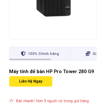
100% Chính hãng
Giá thấ
Máy tính để bàn HP Pro Tower 280 G9
Liên Hệ Ngay
13 sản phẩm đã bán trong 9 giờ qua
Bán nhanh! Hơn 9 người có trong giỏ hàng