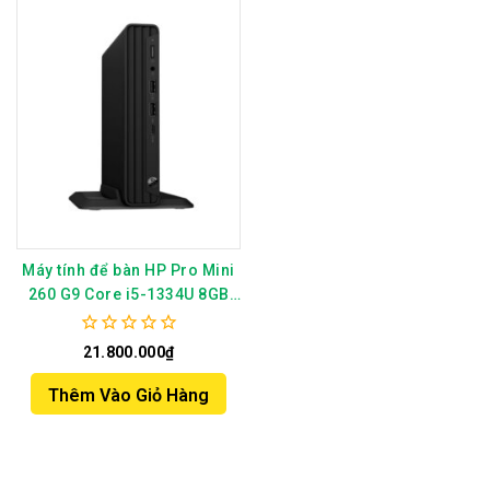
Máy tính để bàn HP Pro Mini
260 G9 Core i5-1334U 8GB
SSD 256GB Win 11 Home –
BE0C7AT
0
21.800.000
₫
out
of
Thêm Vào Giỏ Hàng
5