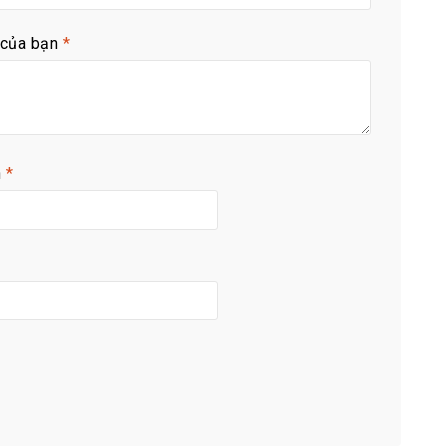
 của bạn
*
n
*