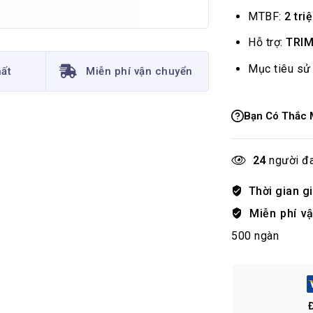
MTBF:
2 tri
Hỗ trợ:
TRIM
Mục tiêu sử
hất
Miễn phí vận chuyển
Bạn Có Thắc 
24
người đa
Thời gian g
Miễn phí v
500 ngàn