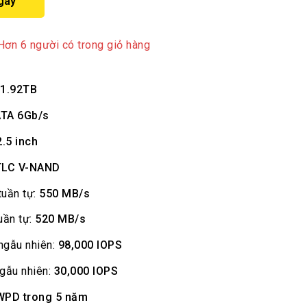
gay
đã bán trong 2 giờ qua
Hơn 6 người có trong giỏ hàng
1.92TB
TA 6Gb/s
2.5 inch
TLC V-NAND
tuần tự:
550 MB/s
uần tự:
520 MB/s
ngẫu nhiên:
98,000 IOPS
ngẫu nhiên:
30,000 IOPS
WPD trong 5 năm