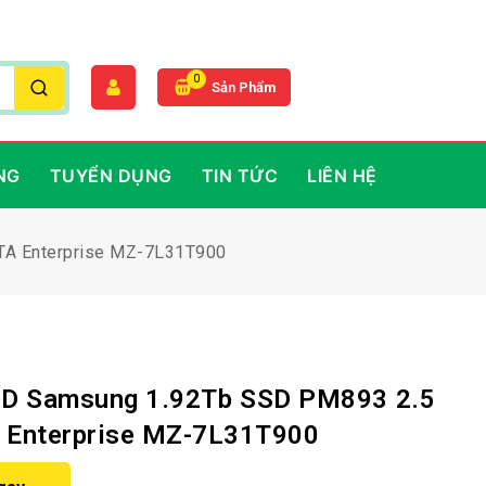
0
Sản Phẩm
NG
TUYỂN DỤNG
TIN TỨC
LIÊN HỆ
TA Enterprise MZ-7L31T900
SD Samsung 1.92Tb SSD PM893 2.5
 Enterprise MZ-7L31T900