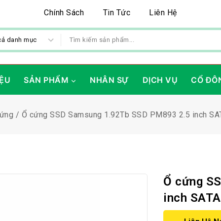
Chính Sách
Tin Tức
Liên Hệ
IỆU
SẢN PHẨM
NHÂN SỰ
DỊCH VỤ
CỔ ĐÔ
ứng
/
Ổ cứng SSD Samsung 1.92Tb SSD PM893 2.5 inch SA
Ổ cứng S
inch SATA