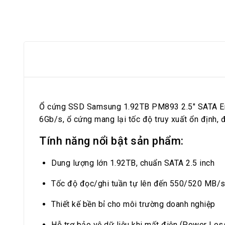
Ổ cứng SSD Samsung 1.92TB PM893 2.5″ SATA Enter
6Gb/s, ổ cứng mang lại tốc độ truy xuất ổn định,
Tính năng nổi bật
sản phẩm
:
Dung lượng lớn 1.92TB, chuẩn SATA 2.5 inch
Tốc độ đọc/ghi tuần tự lên đến 550/520 MB/
Thiết kế bền bỉ cho môi trường doanh nghiệp
Hỗ trợ bảo vệ dữ liệu khi mất điện (Power Los