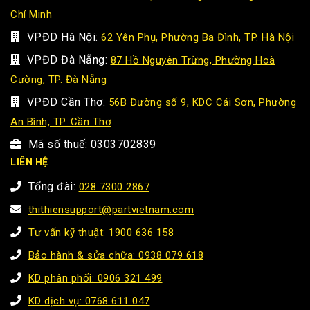
Chí Minh
VPĐD Hà Nội:
62 Yên Phụ, Phường Ba Đình, TP. Hà Nội
VPĐD Đà Nẵng:
87 Hồ Nguyên Trừng, Phường Hoà
Cường, TP. Đà Nẵng
VPĐD Cần Thơ:
56B Đường số 9, KDC Cái Sơn, Phường
An Bình, TP. Cần Thơ
Mã số thuế: 0303702839
LIÊN HỆ
Tổng đài:
028 7300 2867
thithiensupport@partvietnam.com
Tư vấn kỹ thuật: 1900 636 158
Bảo hành & sửa chữa: 0938 079 618
KD phân phối: 0906 321 499
KD dịch vụ: 0768 611 047