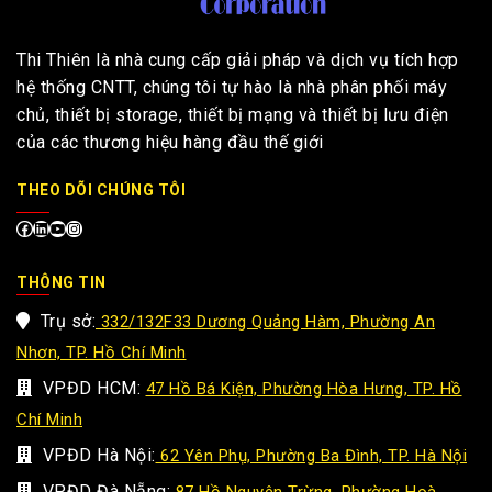
Thi Thiên là nhà cung cấp giải pháp và dịch vụ tích hợp
hệ thống CNTT, chúng tôi tự hào là nhà phân phối máy
chủ, thiết bị storage, thiết bị mạng và thiết bị lưu điện
của các thương hiệu hàng đầu thế giới
THEO DÕI CHÚNG TÔI
THÔNG TIN
Trụ sở:
332/132F33 Dương Quảng Hàm, Phường An
Nhơn, TP. Hồ Chí Minh
VPĐD HCM:
47 Hồ Bá Kiện, Phường Hòa Hưng, TP. Hồ
Chí Minh
VPĐD Hà Nội:
62 Yên Phụ, Phường Ba Đình, TP. Hà Nội
VPĐD Đà Nẵng:
87 Hồ Nguyên Trừng, Phường Hoà