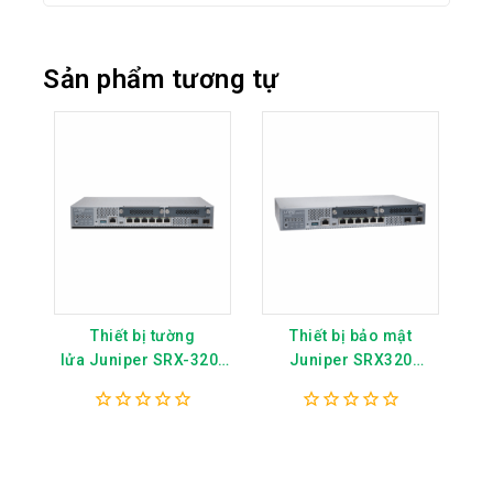
Sản phẩm tương tự
Thiết bị tường
Thiết bị bảo mật
lửa Juniper SRX-320-
Juniper SRX320
SYS-JB
Services Gateway -
SRX320-SYS-JB
0
0
out
out
of
of
5
5