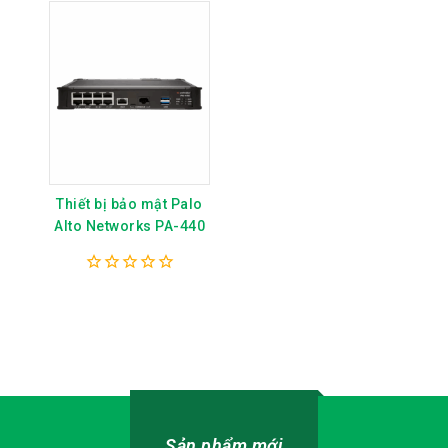
Thiết bị bảo mật Palo
Alto Networks PA-440
0
out
of
5
Sản phẩm mới