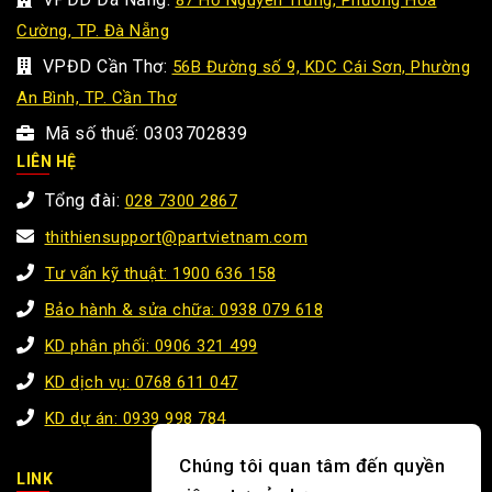
Cường, TP. Đà Nẵng
VPĐD Cần Thơ:
56B Đường số 9, KDC Cái Sơn, Phường
An Bình, TP. Cần Thơ
Mã số thuế: 0303702839
LIÊN HỆ
Tổng đài:
028 7300 2867
thithiensupport@partvietnam.com
Tư vấn kỹ thuật: 1900 636 158
Bảo hành & sửa chữa: 0938 079 618
KD phân phối: 0906 321 499
KD dịch vụ: 0768 611 047
KD dự án: 0939 998 784
Chúng tôi quan tâm đến quyền
LINK