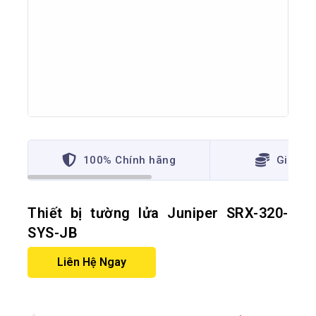
100% Chính hãng
Giá thấ
Thiết bị tường lửa Juniper SRX-320-
SYS-JB
Liên Hệ Ngay
7 sản phẩm đã bán trong 12 giờ qua