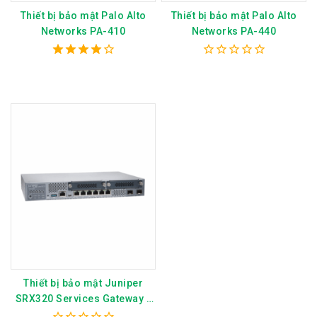
Thiết bị bảo mật Palo Alto
Thiết bị bảo mật Palo Alto
Networks PA-410
Networks PA-440
4.00
0
out of 5
out
of
5
Thiết bị bảo mật Juniper
SRX320 Services Gateway -
SRX320-SYS-JB