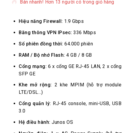
Bán nhanh! Hơn 13 người có trong giỏ hàng
Hiệu năng Firewall:
1.9 Gbps
Băng thông VPN IPsec:
336 Mbps
Số phiên đồng thời:
64.000 phiên
RAM / Bộ nhớ Flash:
4 GB / 8 GB
Cổng mạng:
6 x cổng GE RJ-45 LAN, 2 x cổng
SFP GE
Khe mở rộng:
2 khe MPIM (hỗ trợ module
LTE/DSL…)
Cổng quản lý:
RJ-45 console, mini-USB, USB
3.0
Hệ điều hành:
Junos OS