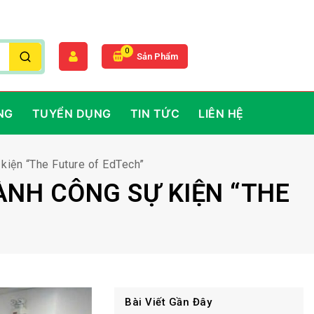
0
Sản Phẩm
NG
TUYỂN DỤNG
TIN TỨC
LIÊN HỆ
 kiện “The Future of EdTech”
ÀNH CÔNG SỰ KIỆN “THE
Bài Viết Gần Đây