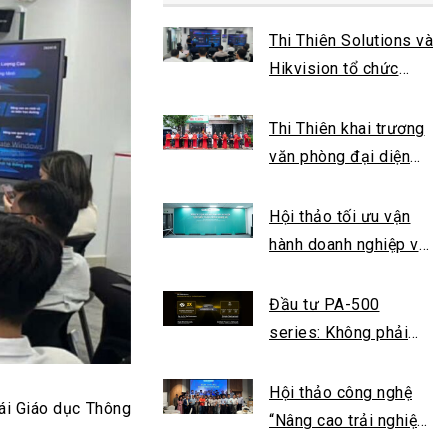
Thi Thiên Solutions và
Hikvision tổ chức
thành công sự kiện
“The Future of
Thi Thiên khai trương
EdTech”
văn phòng đại diện
tại Cần Thơ
Hội thảo tối ưu vận
hành doanh nghiệp với
nền tảng công nghệ
số tại Cần Thơ
Đầu tư PA-500
series: Không phải
chi phí, mà là khoản
tiết kiệm dài hạn cho
Hội thảo công nghệ
hái Giáo dục Thông
doanh nghiệp của bạn
“Nâng cao trải nghiệm