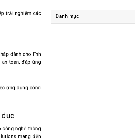
khách hàng” tại Vũng
Tàu
ếp trải nghiệm các
Danh mục
pháp dành cho lĩnh
 an toàn, đáp ứng
việc ứng dụng công
 dục
áp công nghệ thông
olutions mang đến