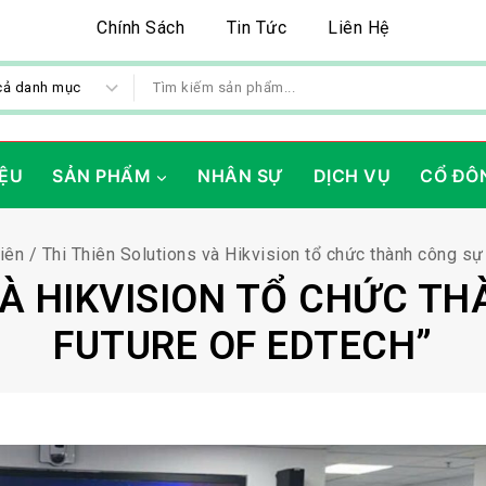
Chính Sách
Tin Tức
Liên Hệ
IỆU
SẢN PHẨM
NHÂN SỰ
DỊCH VỤ
CỔ ĐÔ
iên
/
Thi Thiên Solutions và Hikvision tổ chức thành công sự
VÀ HIKVISION TỔ CHỨC TH
FUTURE OF EDTECH”