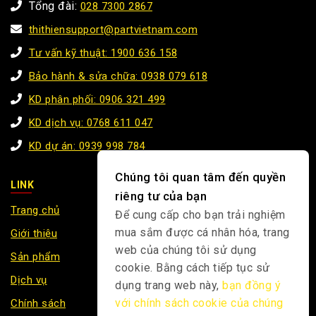
Ngày 21/11 vừa qua, tại thành phố biển Vũng Tàu, hội
thảo “Ứng dụng nền tảng dữ liệu và tự động hóa trong
chuyển đổi số ngành y tế” do IBM Việt Nam phối hợp
cùng Synnex FPT và Thi Thiên tổ chức đã diễn ra thành
công, thu hút sự quan tâm của đông…
XEM THÊM
Chúng tôi quan tâm đến quyền
riêng tư của bạn
Để cung cấp cho bạn trải nghiệm
mua sắm được cá nhân hóa, trang
web của chúng tôi sử dụng
cookie. Bằng cách tiếp tục sử
TIN TỨC
|
THI THIÊN
dụng trang web này,
bạn đồng ý
với chính sách cookie của chúng
Hoạt động 20/10 và sinh nhật quý 4 gắn kết tại