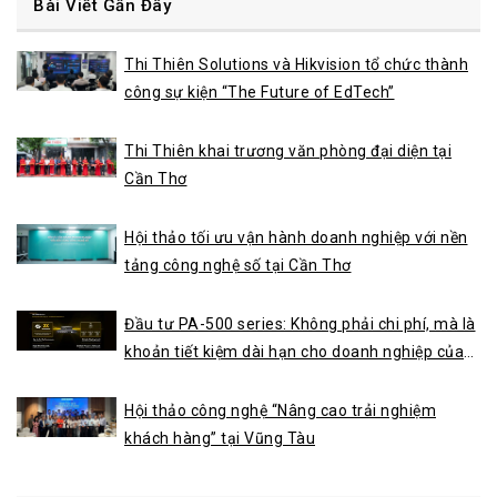
THI THIÊN
Thi Thiên tham dự Year End Party 2025 và nhận kỷ
niệm chương “Outstanding Growth Partner 2025”
từ QNAP
By
ThiThien
30/12/2025
Thi Thiên tự hào là một trong những đối tác được mời
tham dự Year End Party 2025 do QNAP tổ chức, sự kiện
thường niên quan trọng nhằm tổng kết chặng đường hợp
tác, vinh danh các đối tác tiêu biểu và định hướng chiến
lược phát triển trong thời gian tới. Tại sự…
XEM THÊM