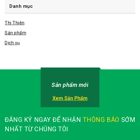
TIN TỨC
|
THI THIÊN
Lễ ký kết hợp tác giữa Thi Thiên Corp & xFusion
By
ThiThien
08/12/2025
Lễ ký kết hợp tác giữa Thi Thiên Corp và xFusion đã diễn
ra trong không khí trang trọng, đánh dấu một bước ngoặt
quan trọng trong ngành công nghệ thông tin. Đây không
chỉ là một sự kiện mang tính hình thức, mà còn là sự khởi
đầu cho một hành trình hợp tác…