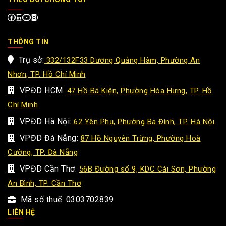
nghệ, đại diện bệnh viện và các đối tác trong ngành y tế.
Đây là một trong những sự kiện quan trọng, mở…
XEM THÊM
TIN TỨC
|
THI THIÊN
Hội thảo “Ứng dụng nền tảng dữ liệu và tự động
hóa trong chuyển đổi số ngành y tế” tại Vũng Tàu
By
ThiThien
04/12/2025