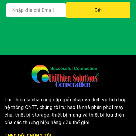
XEM THÊM
TIN TỨC
|
THI THIÊN
Sự kiện “Bệnh Viện Thông Minh Trong Kỷ Nguyên
Ảo Hóa” tại Cần Thơ
By
ThiThien
05/12/2025
Ngày 27/11 vừa qua, tại thành phố Cần Thơ, sự kiện
“Bệnh Viện Thông Minh Trong Kỷ Nguyên Ảo Hóa” đã
diễn ra thành công, quy tụ đông đảo chuyên gia công