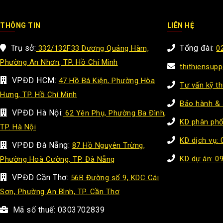
THÔNG TIN
LIÊN HỆ
Trụ sở:
Tổng đài:
332/132F33 Dương Quảng Hàm,
0
Phường An Nhơn, TP. Hồ Chí Minh
thithiensup
VPĐD HCM:
47 Hồ Bá Kiện, Phường Hòa
Tư vấn kỹ t
Hưng, TP. Hồ Chí Minh
Bảo hành & 
VPĐD Hà Nội:
62 Yên Phụ, Phường Ba Đình,
KD phân phố
TP. Hà Nội
KD dịch vụ:
VPĐD Đà Nẵng:
87 Hồ Nguyên Trừng,
KD dự án: 0
Phường Hoà Cường, TP. Đà Nẵng
VPĐD Cần Thơ:
56B Đường số 9, KDC Cái
Sơn, Phường An Bình, TP. Cần Thơ
Mã số thuế: 0303702839