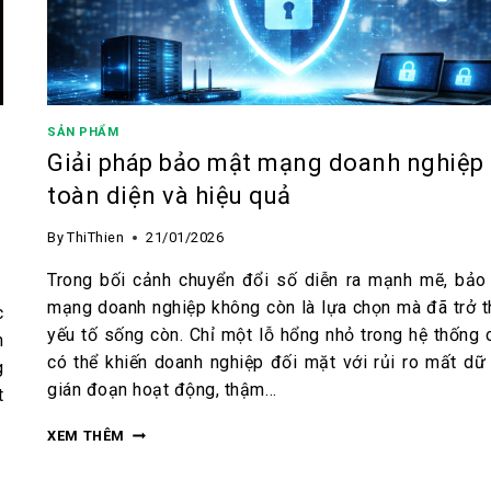
SẢN PHẨM
Giải pháp bảo mật mạng doanh nghiệp
toàn diện và hiệu quả
By
ThiThien
21/01/2026
Trong bối cảnh chuyển đổi số diễn ra mạnh mẽ, bảo
mạng doanh nghiệp không còn là lựa chọn mà đã trở t
c
yếu tố sống còn. Chỉ một lỗ hổng nhỏ trong hệ thống 
n
có thể khiến doanh nghiệp đối mặt với rủi ro mất dữ 
g
gián đoạn hoạt động, thậm…
t
XEM THÊM