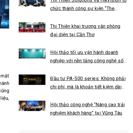
Thi Thiên Solutions và Hikvision tổ
chức thành công sự kiện “The
Future of EdTech”
Thi Thiên khai trương văn phòng
đại diện tại Cần Thơ
Hội thảo tối ưu vận hành doanh
nghiệp với nền tảng công nghệ số
tại Cần Thơ
 mật
Đầu tư PA-500 series: Không phải
hành
chi phí, mà là khoản tiết kiệm dài
cũng
hạn cho doanh nghiệp của bạn
liệu,
Hội thảo công nghệ “Nâng cao trải
nghiệm khách hàng” tại Vũng Tàu