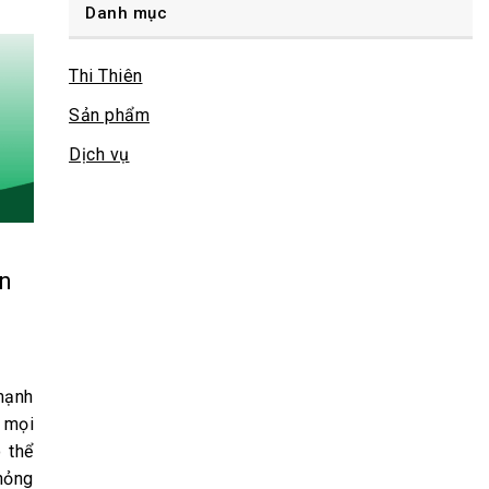
Danh mục
Thi Thiên
Sản phẩm
Dịch vụ
ên
mạnh
 mọi
 thể
hỏng