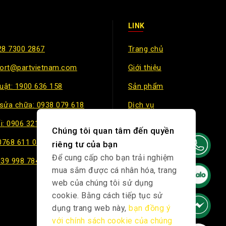
LINK
28 7300 2867
Trang chủ
port@partvietnam.com
Giới thiệu
huật: 1900 636 158
Sản phẩm
sửa chữa: 0938 079 618
Dịch vụ
i: 0906 321 499
Chính sách
Chúng tôi quan tâm đến quyền
 0768 611 047
riêng tư của bạn
Để cung cấp cho bạn trải nghiệm
939 998 784
mua sắm được cá nhân hóa, trang
web của chúng tôi sử dụng
cookie. Bằng cách tiếp tục sử
dụng trang web này,
bạn đồng ý
với chính sách cookie của chúng