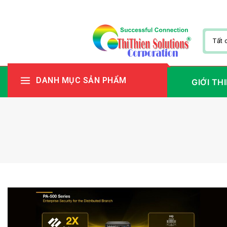
DANH MỤC SẢN PHẨM
GIỚI TH