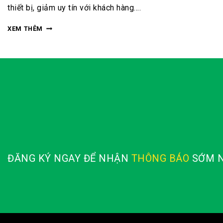
thiết bị, giảm uy tín với khách hàng….
XEM THÊM
ĐĂNG KÝ NGAY ĐỂ NHẬN
THÔNG BÁO
SỚM N