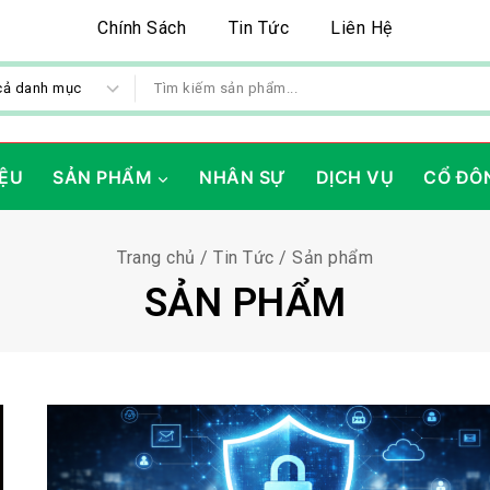
Chính Sách
Tin Tức
Liên Hệ
IỆU
SẢN PHẨM
NHÂN SỰ
DỊCH VỤ
CỔ ĐÔ
Trang chủ
/
Tin Tức
/
Sản phẩm
SẢN PHẨM